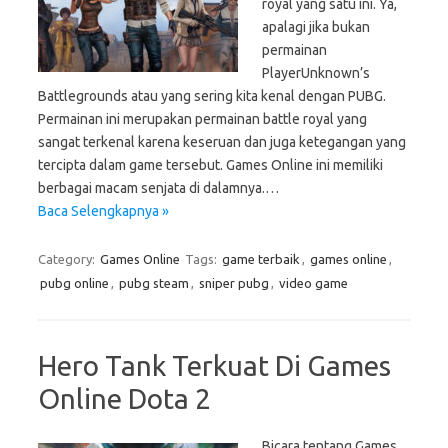
royal yang satu ini. Ya,
apalagi jika bukan
permainan
PlayerUnknown’s
Battlegrounds atau yang sering kita kenal dengan PUBG.
Permainan ini merupakan permainan battle royal yang
sangat terkenal karena keseruan dan juga ketegangan yang
tercipta dalam game tersebut. Games Online ini memiliki
berbagai macam senjata di dalamnya.…
Baca Selengkapnya »
Category:
Games Online
Tags:
game terbaik
,
games online
,
pubg online
,
pubg steam
,
sniper pubg
,
video game
Hero Tank Terkuat Di Games
Online Dota 2
Bicara tentang Games