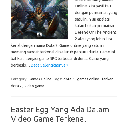
Online, kita pasti tau
dengan permainan yang
satu ini. Yup apalagi
kalau bukan permainan
Defend Of The Ancient
2 atau yang lebih kita
kenal dengan nama Dota 2. Game online yang satu ini
memang sangat terkenal di seluruh penjuru dunia. Game ini
bahkan menjadi game RPG terbesar di dunia. Game yang
berbasis…
Baca Selengkapnya »
Category:
Games Online
Tags:
dota 2
,
games online
,
tanker
dota 2
,
video game
Easter Egg Yang Ada Dalam
Video Game Terkenal