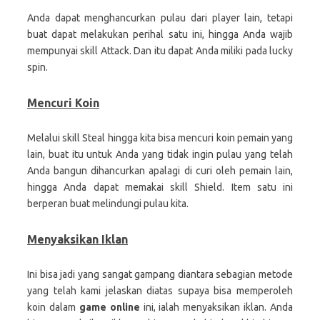
Anda dapat menghancurkan pulau dari player lain, tetapi
buat dapat melakukan perihal satu ini, hingga Anda wajib
mempunyai skill Attack. Dan itu dapat Anda miliki pada lucky
spin.
Mencuri Koin
Melalui skill Steal hingga kita bisa mencuri koin pemain yang
lain, buat itu untuk Anda yang tidak ingin pulau yang telah
Anda bangun dihancurkan apalagi di curi oleh pemain lain,
hingga Anda dapat memakai skill Shield. Item satu ini
berperan buat melindungi pulau kita.
Menyaksikan Iklan
Ini bisa jadi yang sangat gampang diantara sebagian metode
yang telah kami jelaskan diatas supaya bisa memperoleh
koin dalam
game online
ini, ialah menyaksikan iklan. Anda