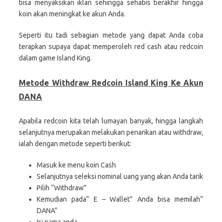
bisa menyaksikan iklan sehingga sehabis berakhir hingga
koin akan meningkat ke akun Anda.
Seperti itu tadi sebagian metode yang dapat Anda coba
terapkan supaya dapat memperoleh red cash atau redcoin
dalam game Island King.
Metode Withdraw Redcoin Island King Ke Akun
DANA
Apabila redcoin kita telah lumayan banyak, hingga langkah
selanjutnya merupakan melakukan penarikan atau withdraw,
ialah dengan metode seperti berikut:
Masuk ke menu koin Cash
Selanjutnya seleksi nominal uang yang akan Anda tarik
Pilih “Withdraw”
Kemudian pada“ E – Wallet” Anda bisa memilah“
DANA”