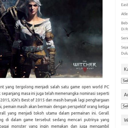
Eas
Atl
Beb
Di 
Ser
Sej
Dul
K
Kat
nt yang tergolong menjadi salah satu game open world PC
ik sepanjang masa ini juga telah memenangka nominasi seperti
A
15, IGN’s Best of 2015 dan masih banyak lagi penghargaan
Ars
ini, pemain masih akan bermain dengan perspektif orang ketiga
all yang menjadi tokoh utama dalam permainan ini. Gerall
W
g di dalam game tersebut sedang mencari putrinya yang
rbagai monster yang ingin memakan dan juga mengambil