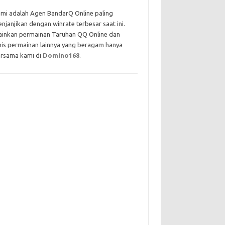
mi adalah Agen BandarQ Online paling
njanjikan dengan winrate terbesar saat ini.
inkan permainan Taruhan QQ Online dan
nis permainan lainnya yang beragam hanya
rsama kami di
Domino168
.