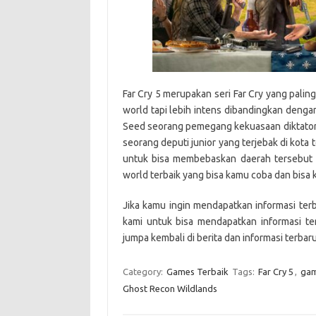
Far Cry 5 merupakan seri Far Cry yang pali
world tapi lebih intens dibandingkan denga
Seed seorang pemegang kekuasaan diktator
seorang deputi junior yang terjebak di kota
untuk bisa membebaskan daerah tersebut 
world terbaik yang bisa kamu coba dan bisa 
Jika kamu ingin mendapatkan informasi terb
kami untuk bisa mendapatkan informasi te
jumpa kembali di berita dan informasi terbar
Category:
Games Terbaik
Tags:
Far Cry 5
,
gam
Ghost Recon Wildlands