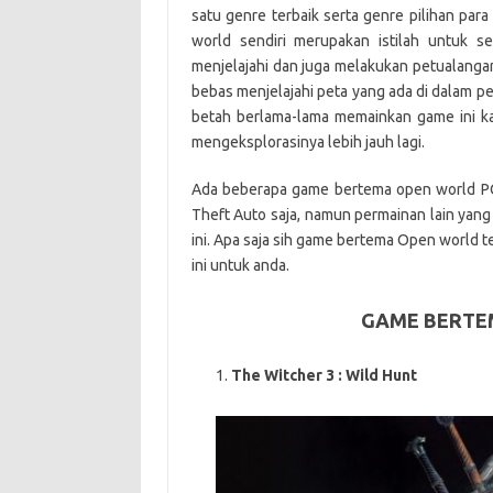
satu genre terbaik serta genre pilihan par
world sendiri merupakan istilah untuk
menjelajahi dan juga melakukan petualangan
bebas menjelajahi peta yang ada di dalam p
betah berlama-lama memainkan game ini ka
mengeksplorasinya lebih jauh lagi.
Ada beberapa game bertema open world PC 
Theft Auto saja, namun permainan lain yang 
ini. Apa saja sih game bertema Open world te
ini untuk anda.
GAME BERTE
The Witcher 3 : Wild Hunt