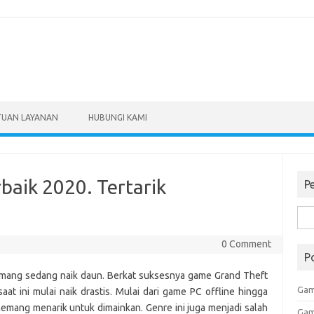
TUAN LAYANAN
HUBUNGI KAMI
aik 2020. Tertarik
P
Sear
0 Comment
P
emang sedang naik daun. Berkat suksesnya game Grand Theft
Gam
at ini mulai naik drastis. Mulai dari game PC offline hingga
mang menarik untuk dimainkan. Genre ini juga menjadi salah
Gam