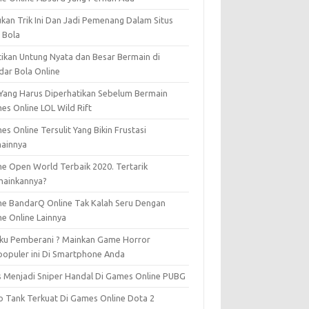
ukan Trik Ini Dan Jadi Pemenang Dalam Situs
 Bola
tikan Untung Nyata dan Besar Bermain di
dar Bola Online
 Yang Harus Diperhatikan Sebelum Bermain
es Online LOL Wild Rift
s Online Tersulit Yang Bikin Frustasi
ainnya
e Open World Terbaik 2020. Tertarik
ainkannya?
e BandarQ Online Tak Kalah Seru Dengan
e Online Lainnya
ku Pemberani ? Mainkan Game Horror
populer ini Di Smartphone Anda
s Menjadi Sniper Handal Di Games Online PUBG
o Tank Terkuat Di Games Online Dota 2