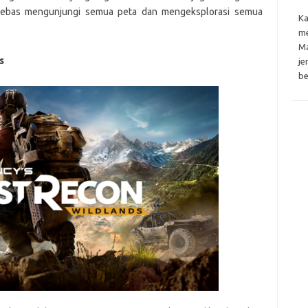
bebas mengunjungi semua peta dan mengeksplorasi semua
Ka
me
Ma
s
je
be