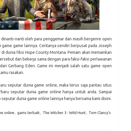
ng dinanti-nanti oleh para penggemar dan masih bergenre open
n game game lainnya. Ceritanya sendiri berpusat pada Joseph
 di dunia fiksi Hope County Montana. Pemain akan memainkan
 tersebut dan bekerja sama dengan para faksi-faksi perlawanan
dari Gerbang Eden. Game ini menjadi salah satu game open
kamu rasakan.
aru seputar dunia game online, maka terus saja pantau situs
rbaru seputar dunia game online hanya untuk anda. Sampai
u seputar dunia game online lainnya hanya bersama kami disini.
e online
,
gams terbaik
,
The Witcher 3 : Wild Hunt
,
Tom Clancy’s