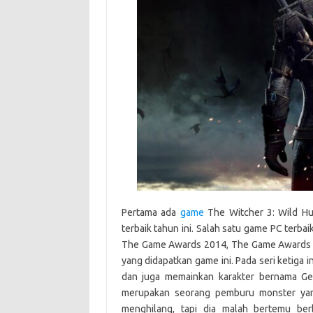
Pertama ada
game
The Witcher 3: Wild Hu
terbaik tahun ini. Salah satu game PC terba
The Game Awards 2014, The Game Awards 20
yang didapatkan game ini. Pada seri ketiga 
dan juga memainkan karakter bernama Ger
merupakan seorang pemburu monster yan
menghilang, tapi dia malah bertemu be