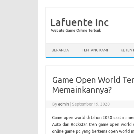
Lafuente Inc
Website Game Online Terbaik
Skip to content
BERANDA
TENTANG KAMI
KETEN
Game Open World Terb
Memainkannya?
By
admin
|
September 19, 2020
Game open world di tahun 2020 saat ini m
Auto dari Rockstar, tren game open world sa
online game pc yang bertema open world me