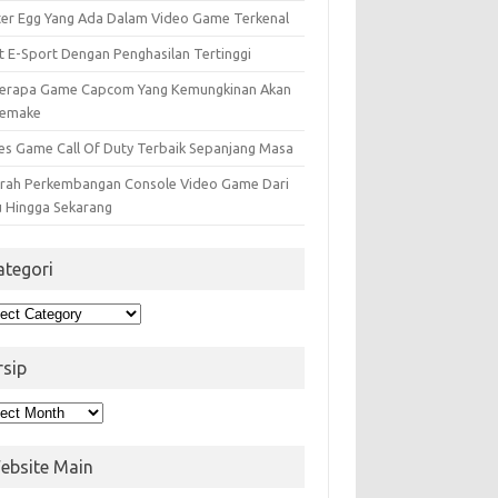
ter Egg Yang Ada Dalam Video Game Terkenal
et E-Sport Dengan Penghasilan Tertinggi
erapa Game Capcom Yang Kemungkinan Akan
Remake
ies Game Call Of Duty Terbaik Sepanjang Masa
arah Perkembangan Console Video Game Dari
u Hingga Sekarang
ategori
egori
rsip
ip
ebsite Main