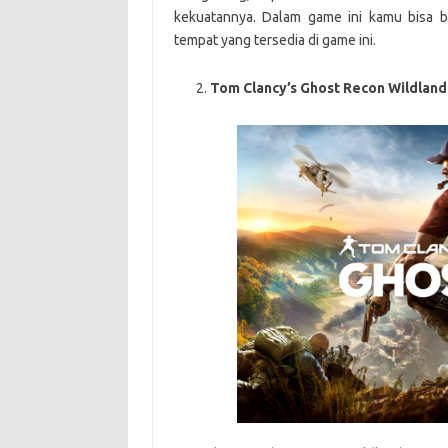
kekuatannya. Dalam game ini kamu bisa 
tempat yang tersedia di game ini.
Tom Clancy’s Ghost Recon Wildland