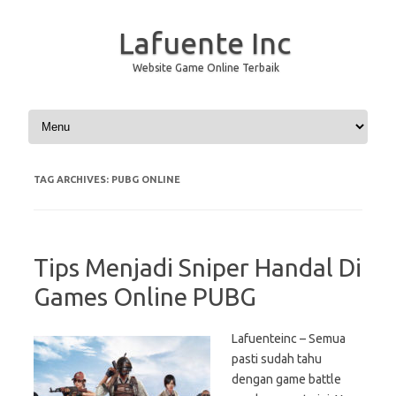
Lafuente Inc
Website Game Online Terbaik
Skip to content
TAG ARCHIVES:
PUBG ONLINE
Tips Menjadi Sniper Handal Di
Games Online PUBG
Lafuenteinc – Semua
pasti sudah tahu
dengan game battle