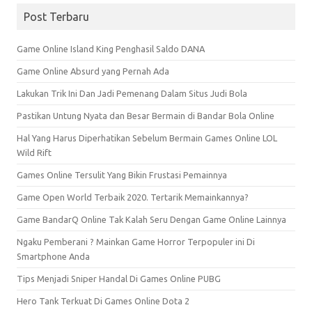
Post Terbaru
Game Online Island King Penghasil Saldo DANA
Game Online Absurd yang Pernah Ada
Lakukan Trik Ini Dan Jadi Pemenang Dalam Situs Judi Bola
Pastikan Untung Nyata dan Besar Bermain di Bandar Bola Online
Hal Yang Harus Diperhatikan Sebelum Bermain Games Online LOL
Wild Rift
Games Online Tersulit Yang Bikin Frustasi Pemainnya
Game Open World Terbaik 2020. Tertarik Memainkannya?
Game BandarQ Online Tak Kalah Seru Dengan Game Online Lainnya
Ngaku Pemberani ? Mainkan Game Horror Terpopuler ini Di
Smartphone Anda
Tips Menjadi Sniper Handal Di Games Online PUBG
Hero Tank Terkuat Di Games Online Dota 2