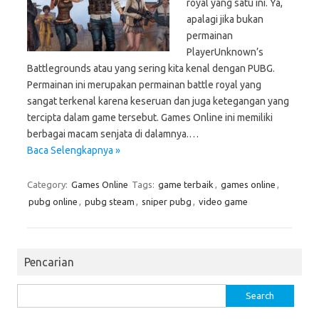
royal yang satu ini. Ya,
apalagi jika bukan
permainan
PlayerUnknown’s
Battlegrounds atau yang sering kita kenal dengan PUBG.
Permainan ini merupakan permainan battle royal yang
sangat terkenal karena keseruan dan juga ketegangan yang
tercipta dalam game tersebut. Games Online ini memiliki
berbagai macam senjata di dalamnya.…
Baca Selengkapnya »
Category:
Games Online
Tags:
game terbaik
,
games online
,
pubg online
,
pubg steam
,
sniper pubg
,
video game
Pencarian
Search for: