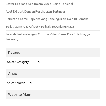
Easter Egg Yang Ada Dalam Video Game Terkenal
Atlet E-Sport Dengan Penghasilan Tertinggi
Beberapa Game Capcom Yang Kemungkinan Akan Di Remake
Series Game Call Of Duty Terbaik Sepanjang Masa
Sejarah Perkembangan Console Video Game Dari Dulu Hingga
Sekarang
Kategori
Kategori
Arsip
Arsip
Website Main