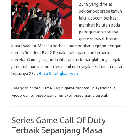
2018 yang dihelat
sekitar beberapa tahun
lalu, Capcom berhasil
memberi kejutan pada
penggemar waralaba
game survival-horror
klasik saat ini. Mereka berhasil memberikan kejutan dengan
merilis Resident Evil 2 Remake sebagai game terbaru
mereka. Game yang udah diharapkan kebangkitannya sejak
jauh-jauh hari ini sudah bisa dinikmati sejak setahun lalu atau
tepatnya 25…
Baca Selengkapnya »
Category:
Video Game
Tags:
game capcom
,
playstation 2
,
video game
,
video game remake
,
video game terbaik
Series Game Call Of Duty
Terbaik Sepanjang Masa