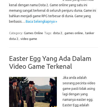
kenal dengan nama Dota 2. Game online yang satu ini
memang sangat terkenal di seluruh penjuru dunia. Game ini
bahkan menjadi game RPG terbesar di dunia. Game yang
berbasis…
Baca Selengkapnya »
Category:
Games Online
Tags:
dota 2
,
games online
,
tanker
dota 2
,
video game
Easter Egg Yang Ada Dalam
Video Game Terkenal
Jika anda adalah
seorang pecinta video
game pasti tidak asing
lagi dengan yang
namanya easter egg.
Easter Egg adalah