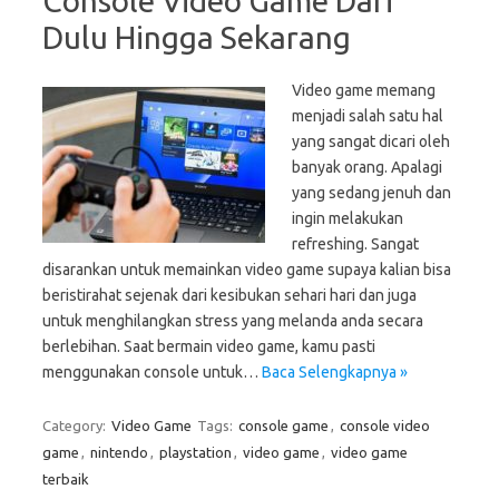
Console Video Game Dari
Dulu Hingga Sekarang
Video game memang
menjadi salah satu hal
yang sangat dicari oleh
banyak orang. Apalagi
yang sedang jenuh dan
ingin melakukan
refreshing. Sangat
disarankan untuk memainkan video game supaya kalian bisa
beristirahat sejenak dari kesibukan sehari hari dan juga
untuk menghilangkan stress yang melanda anda secara
berlebihan. Saat bermain video game, kamu pasti
menggunakan console untuk…
Baca Selengkapnya »
Category:
Video Game
Tags:
console game
,
console video
game
,
nintendo
,
playstation
,
video game
,
video game
terbaik