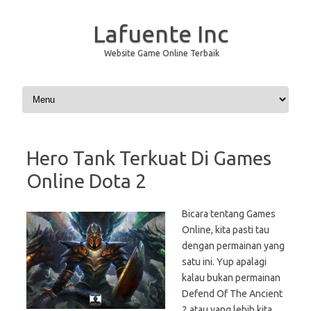
Lafuente Inc
Website Game Online Terbaik
Skip to content
Hero Tank Terkuat Di Games
Online Dota 2
Bicara tentang Games
Online, kita pasti tau
dengan permainan yang
satu ini. Yup apalagi
kalau bukan permainan
Defend Of The Ancient
2 atau yang lebih kita