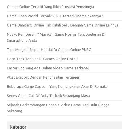
Games Online Tersulit Yang Bikin Frustasi Pemainnya
Game Open World Terbaik 2020. Tertarik Memainkannya?
Game BandarQ Online Tak Kalah Seru Dengan Game Online Lainnya
Ngaku Pemberani ? Mainkan Game Horror Terpopuler ini Di
Smartphone Anda
Tips Menjadi Sniper Handal Di Games Online PUBG
Hero Tank Terkuat Di Games Online Dota 2
Easter Egg Yang Ada Dalam Video Game Terkenal
Atlet E-Sport Dengan Penghasilan Tertinggi
Beberapa Game Capcom Yang Kemungkinan Akan Di Remake
Series Game Call Of Duty Terbaik Sepanjang Masa
Sejarah Perkembangan Console Video Game Dari Dulu Hingga
Sekarang
Kategori