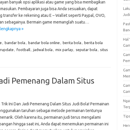
ayan banyak opsi aplikasi atau game yang bisa membagikan
masukan. Pembayaran juga bisa Anda sesuaikan, dapat
Lak
Judi
 transfer ke rekening atau E – Wallet seperti Paypal, OVO,
n sebagainya. Bermain game memanglah suatu…
Pas
lengkapnya »
Ban
Hal
e
,
bandar bola
,
bandar bola online
,
berita bola
,
berita bola
Gam
erupdate
,
football
,
jadwal bola
,
mix parlay
,
seputar bola
,
situs
Game
Pem
Gam
Mem
Jadi Pemenang Dalam Situs
Gam
Gam
Nga
 Trik Ini Dan Jadi Pemenang Dalam Situs Judi Bola! Permainan
Ter
nggunakan taruhan sebagai metode permainan tentunya
Tip
menarik. Oleh karena itu, permainan judi terus mengalami
angan hingga saat ini, Anda dapat menemukan permainan ini
Her