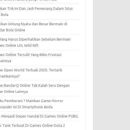
ukan Trik Ini Dan Jadi Pemenang Dalam Situs
 Bola
tikan Untung Nyata dan Besar Bermain di
dar Bola Online
 Yang Harus Diperhatikan Sebelum Bermain
es Online LOL Wild Rift
s Online Tersulit Yang Bikin Frustasi
ainnya
e Open World Terbaik 2020. Tertarik
ainkannya?
e BandarQ Online Tak Kalah Seru Dengan
e Online Lainnya
ku Pemberani ? Mainkan Game Horror
populer ini Di Smartphone Anda
s Menjadi Sniper Handal Di Games Online PUBG
o Tank Terkuat Di Games Online Dota 2