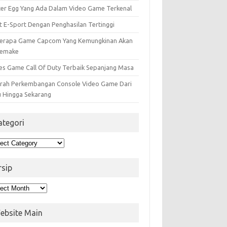
ter Egg Yang Ada Dalam Video Game Terkenal
et E-Sport Dengan Penghasilan Tertinggi
erapa Game Capcom Yang Kemungkinan Akan
Remake
ies Game Call Of Duty Terbaik Sepanjang Masa
arah Perkembangan Console Video Game Dari
u Hingga Sekarang
ategori
egori
rsip
ip
ebsite Main